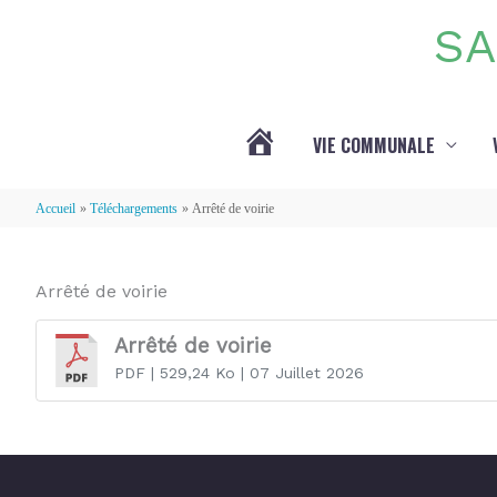
Aller au contenu
Aller au pied de page
SA
VIE COMMUNALE
ACTUALITÉS
Accueil
Téléchargements
Arrêté de voirie
Arrêté de voirie
Arrêté de voirie
PDF
| 529,24 Ko
| 07 Juillet 2026