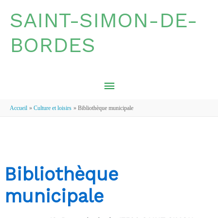
Aller au contenu
Aller au pied de page
SAINT-SIMON-DE-
BORDES
MENU
PRINCIPAL
Accueil
Culture et loisirs
Bibliothèque municipale
Bibliothèque
municipale