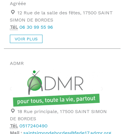
Agréée
Localisation :
12 Rue de la salle des fêtes, 17500 SAINT
SIMON DE BORDES
Tél.
06 30 99 55 96
VOIR PLUS
ADMR
Localisation :
18 Rue principale, 17500 SAINT SIMON
DE BORDES
Tél.
0517240490
Mail :
saintsimondebordes@fede17.admr.org