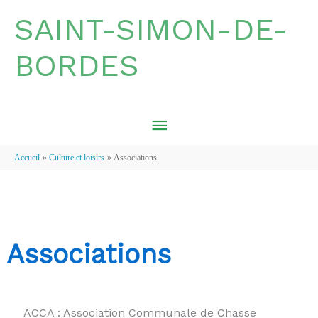
Aller au contenu
Aller au pied de page
SAINT-SIMON-DE-
BORDES
MENU
PRINCIPAL
Accueil
Culture et loisirs
Associations
Associations
ACCA : Association Communale de Chasse