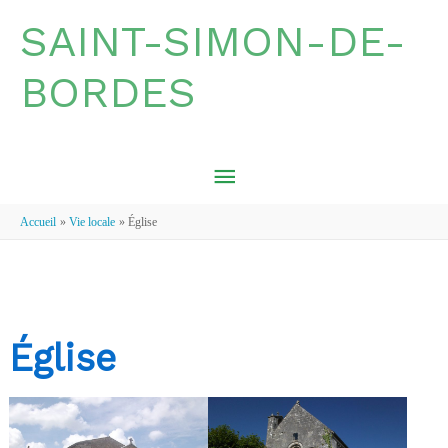
Aller au contenu
Aller au pied de page
SAINT-SIMON-DE-
BORDES
MENU
PRINCIPAL
Accueil
Vie locale
Église
Église