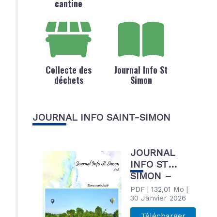
cantine
Collecte des
Journal Info St
déchets
Simon
JOURNAL INFO SAINT-SIMON
JOURNAL
INFO ST
SIMON –
JANVIER
PDF
| 132,01 Mo
|
2026
30 Janvier 2026
Télécharger