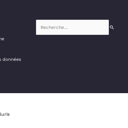
Rechercher :
me
es données
luris