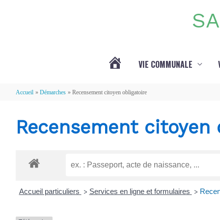
Aller au contenu
Aller au pied de page
SA
VIE COMMUNALE
ACTUALITÉS
Accueil
Démarches
Recensement citoyen obligatoire
Recensement citoyen o
Accueil particuliers
Services en ligne et formulaires
Recens
>
>