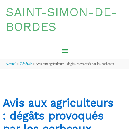
Aller au contenu
Aller au pied de page
SAINT-SIMON-DE-
BORDES
MENU
PRINCIPAL
Accueil
Générale
Avis aux agriculteurs : dégâts provoqués par les corbeaux
Avis aux agriculteurs
: dégâts provoqués
par les corbeaux