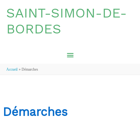
Aller au contenu
Aller au pied de page
SAINT-SIMON-DE-
BORDES
MENU
PRINCIPAL
Accueil
Démarches
Démarches